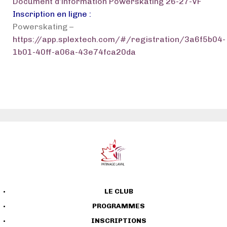
Document d’information Powerskating 26-27-VF
Inscription en ligne :
Powerskating –
https://app.splextech.com/#/registration/3a6f5b04-
1b01-40ff-a06a-43e74fca20da
LE CLUB
PROGRAMMES
INSCRIPTIONS